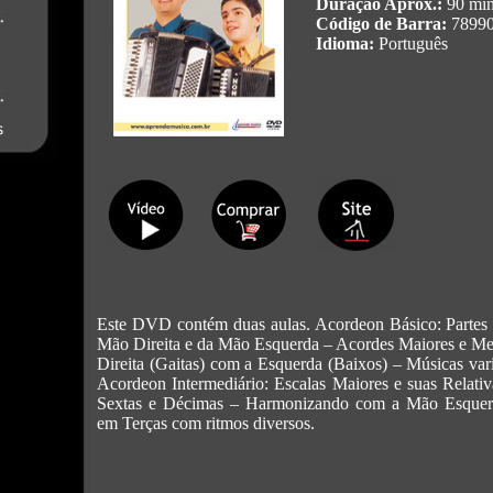
Duração Aprox.:
90 min
Código de Barra:
7899
Idioma:
Português
Este DVD contém duas aulas. Acordeon Básico: Partes
Mão Direita e da Mão Esquerda – Acordes Maiores e M
Direita (Gaitas) com a Esquerda (Baixos) – Músicas va
Acordeon Intermediário: Escalas Maiores e suas Relati
Sextas e Décimas – Harmonizando com a Mão Esquer
em Terças com ritmos diversos.