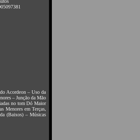
utos
005097381
 do Acordeon – Uso da
enores – Junção da Mão
riadas no tom Dó Maior
vas Menores em Terças,
da (Baixos) – Músicas