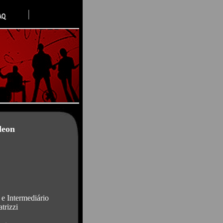
deon
e Intermediário
trizzi