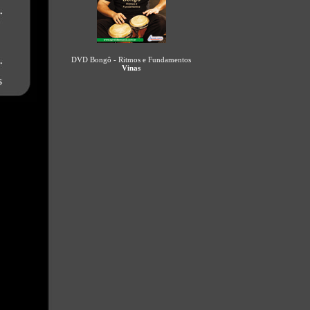
DVD Bongô - Ritmos e Fundamentos
Vinas