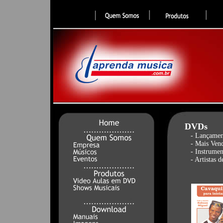
DVDs
- Lançamen
- Mais Ven
- Instrumen
- Artistas d